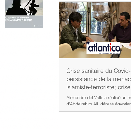
Crise sanitaire du Covid
persistance de la mena
islamiste-terroriste; crise
mondial
Alexandre del Valle a réalisé un en
d'Abdelrahim Ali, député égyptien
presse et intellectuel spécialiste d