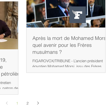
Après la mort de Mohamed Morsi,
quel avenir pour les Frères
musulmans ?
-19,
FIGAROVOX/TRIBUNE - L’ancien président
ce
égyptien Mohamed Morsi, issu des Frères
musulmans, vient de mourir. Alexandre Del Valle
 pétrolière
pose la...
tretien
, patron de
e l'islamisme...
1
2