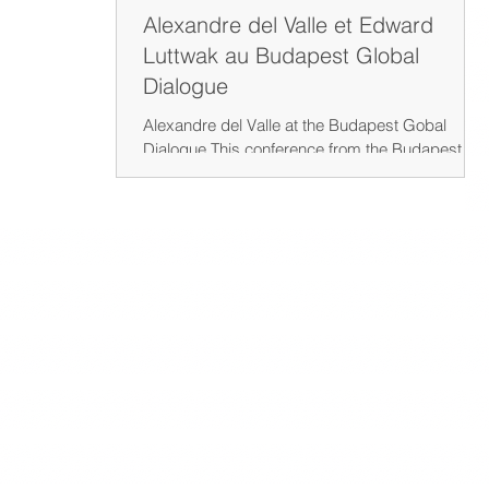
é de Teramo.
Alexandre del Valle et Edward
Luttwak au Budapest Global
Dialogue
Alexandre del Valle at the Budapest Gobal
Dialogue This conference from the Budapest
Global Dialogue 2026 brings together leading
geopolitical thinkers to analyze a world entering
a new strategic phase — one increasingly
shaped by a post-Western global order.
Alongside internationally renowned American
strategist Edward Luttwak, French geopolitical
analyst Alexandre del Valle joins a panel of high-
level experts to examine the major crises
redefining global power balances. Thi