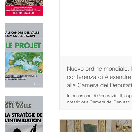
Nuovo ordine mondiale: 
conferenza di Alexandre 
alla Camera dei Deputati
In occasione di Geocrazia III, osp
prestigiosa Camera dei Deputati, i
Alexandre Del Valle analizza le p
trasformazioni dell’ordine internazi
della competizione tra le grandi p
nuove sfide geopolitiche che stan