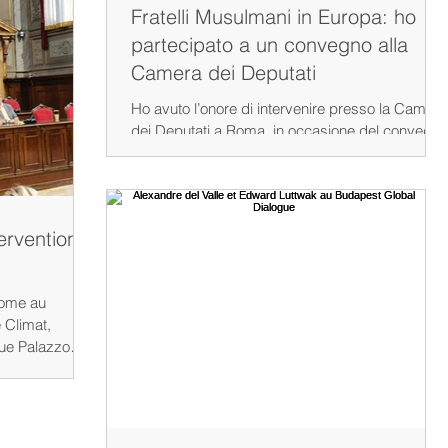
tervento,
Fratelli Musulmani in Europa: ho
ne liberale
partecipato a un convegno alla
enze
Camera dei Deputati
 tensioni in
Ho avuto l’onore di intervenire presso la Camera
dei Deputati a Roma, in occasione del convegno
dedicato a un tema cruciale per il futuro
dell’Europa: « Integrazione: le implicazioni della
presenza dei Fratelli Musulmani in Europa ». Nel
corso del dibattito, ho analizzato le profonde
ervention
trasformazioni geopolitiche che interessano il
continente europeo e le sfide poste
dall’islamismo politico, con particolare
Rome au
riferimento alla strategia d’influenza dei Fratelli
e Climat,
Musulmani e alle co
que Palazzo
i Roma, aux
a Défense
attanzio et des
la Luiss et