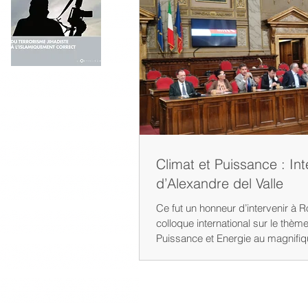
gli equilibri mondiali. In questo in
affronta temi quali la crisi dell’ordi
internazionale, l’ascesa delle pot
revisioniste, il ruolo dell’Europa, le
Medio Oriente
Climat et Puissance : Int
d’Alexandre del Valle
Ce fut un honneur d’intervenir à 
colloque international sur le thèm
Puissance et Energie au magnifi
Valentini, siège de la Provincia d
côtés de l’ancienne ministre de l
Elisabetta Trenta, du dott Gianni L
professeurs Manfredi Valeriani de 