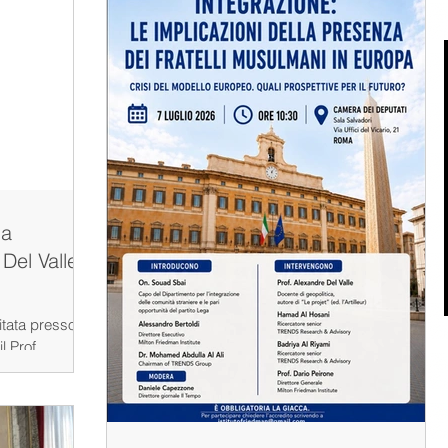
la
Del Valle
itata presso la
l Prof.
rofonde
onale, il ritorno
otenze e le
no ridefinendo