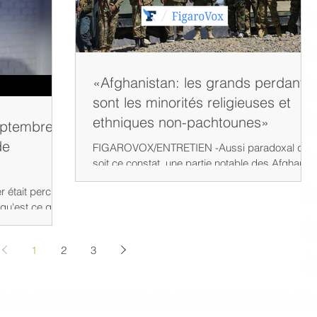
«Afghanistan: les grands perdants
sont les minorités religieuses et
ethniques non-pachtounes»
septembre
de
FIGAROVOX/ENTRETIEN -Aussi paradoxal que
soit ce constat, une partie notable des Afghans
s'accommode des talibans, voire les soutient,...
r était percuté
qu'est ce qui a
...
1
2
3