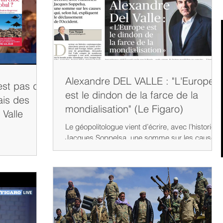
Alexandre DEL VALLE : "L'Europe
'est pas de
est le dindon de la farce de la
ais des
mondialisation" (Le Figaro)
 Valle
Le géopolitologue vient d’écrire, avec l’historien
Jacques Soppelsa, une somme sur les causes,
qui, selon lui, expliquent le déclassement...