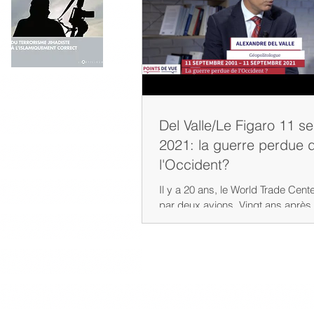
Del Valle/Le Figaro 11 
2021: la guerre perdue 
l'Occident?
Il y a 20 ans, le World Trade Cente
par deux avions. Vingt ans après 
changé ? L'Occident a-t-il perdu la