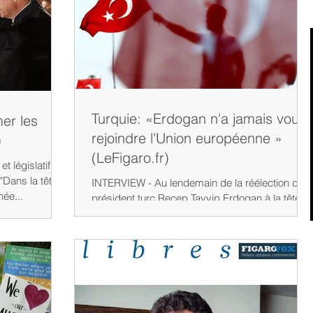
Turquie: «Erdogan n'a jamais voulu
mer les
rejoindre l'Union européenne »
)
(LeFigaro.fr)
t législatif
"Dans la tête
INTERVIEW - Au lendemain de la réélection du
ée...
président turc Recep Tayyip Erdogan à la tête
de la Turquie, le géopolitologue Alexandre Del...