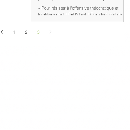
« Pour résister à l'offensive théocratique et
totalitaire dont il fait l'objet, l'Occident doit de
toute urgence redéfinir les menaces, et r
1
2
3