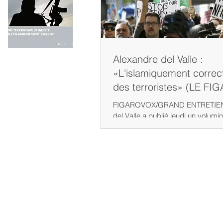
Alexandre del Valle :
«L'islamiquement correct 
des terroristes» (LE FI
FIGAROVOX/GRAND ENTRETIEN 
del Valle a publié jeudi un volumi
dans lequel il décrit la «stratégie
d'intimidation»...