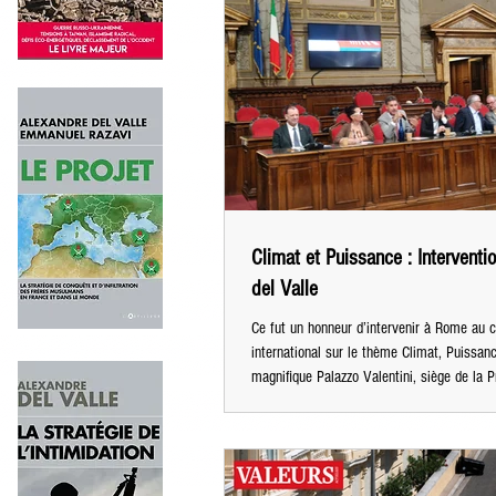
Climat et Puissance : Interventi
del Valle
Ce fut un honneur d’intervenir à Rome au c
international sur le thème Climat, Puissan
magnifique Palazzo Valentini, siège de la 
aux côtés de l’ancienne ministre de la Déf
Trenta, du dott Gianni Lattanzio et des pr
Valeriani de la Luiss et Ignazio Castellucci
Teramo.