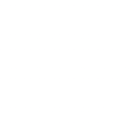
ukrainiens se confirmait, l’affaire pourrait f
davantage la candidatu