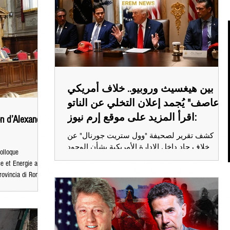
بين هيغسيث وروبيو.. خلاف أمريكي
"عاصف" يُجمد إعلان التخلي عن الناتو
اقرأ المزيد على موقع إرم نيوز:
on d’Alexandre
كشف تقرير لصحيفة "وول ستريت جورنال" عن
خلاف حاد داخل الإدارة الأمريكية بشأن الوجود
olloque
العسكري الأمريكي في أوروبا، بعدما كان وزير الدفاع
ce et Energie au
الأمريكي بيت هيغسيث يستعد لإعلان انسحابات
Provincia di Roma,
عسكرية إضافية واسعة من أوروبا أمام كبار
ense Elisabetta
المسؤولين العسكريين في حلف "الناتو"، قبل أن
ofesseurs Manfredi
يتدخل وزير الخارجية ماركو روبيو. وأجهض روبيو،
 de l’université de
الذي يشغل أيضًا منصب مستشار الأمن القومي،
الخطة في اللحظة الأخيرة، لكن رغم ذلك، تسريب