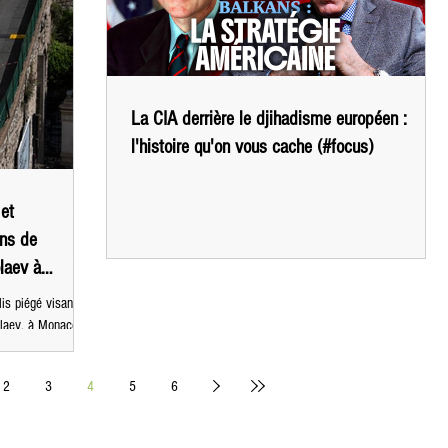
الخبر أثار مخاوف متزايدة داخل أوروبا من احتمال
تراجع المظلة الأمنية الأمريكية فوق القارة،
La CIA derrière le djihadisme européen :
l'histoire qu'on vous cache (#focus)
 et
ons de
olaev à
is piégé visant
olaev, à Monaco,
Interpol a émis une
, une Ukrainienne
2
3
4
5
6
ice a
e Hesse. Si la
 services