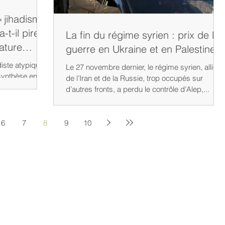
« jihadisme
-t-il pire
La fin du régime syrien : prix de la
ature
guerre en Ukraine et en Palestine
Le 27 novembre dernier, le régime syrien, allié
synthèse entre
de l’Iran et de la Russie, trop occupés sur
.
d’autres fronts, a perdu le contrôle d’Alep,...
6
7
8
9
10