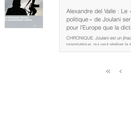
Alexandre del Valle : Le 
politique » de Joulani sera
pour l’Europe que la dict
d’Assad ?
CHRONIQUE. Joulani est un jihadiste atypique,
pragmatique, qui veut réaliser la 
jihadisme et islam politique. Son..