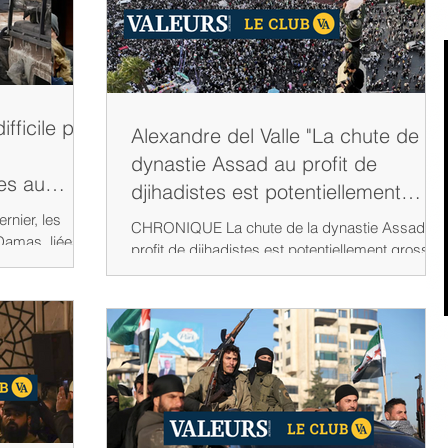
fficile pari
Alexandre del Valle "La chute de la
dynastie Assad au profit de
tes au
djihadistes est potentiellement
grosse de dangers"
CHRONIQUE La chute de la dynastie Assad au
Damas, liées
profit de djihadistes est potentiellement grosse
vec « tous
de dangers, particulièrement pour la France,...