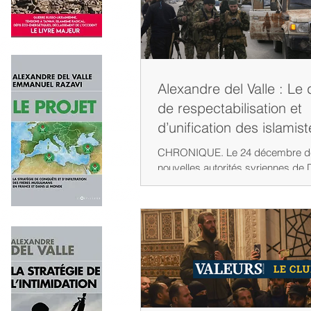
Alexandre del Valle : Le di
de respectabilisation et
d’unification des islamis
pouvoir à Damas
CHRONIQUE. Le 24 décembre dernier, les
nouvelles autorités syriennes de 
au HTS, ont annoncé un accord a
les...