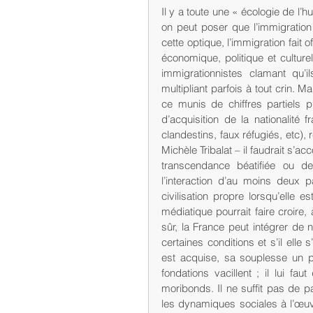
Il y a toute une « écologie de l’
on peut poser que l’immigratio
cette optique, l’immigration fait o
économique, politique et culture
immigrationnistes clamant qu’il
multipliant parfois à tout crin.
ce munis de chiffres partiels p
d’acquisition de la nationalité 
clandestins, faux réfugiés, etc)
Michèle Tribalat – il faudrait s’a
transcendance béatifiée ou de
l’interaction d’au moins deux p
civilisation propre lorsqu’elle e
médiatique pourrait faire croire,
sûr, la France peut intégrer de n
certaines conditions et s’il elle
est acquise, sa souplesse un peu
fondations vacillent ; il lui fa
moribonds. Il ne suffit pas de pa
les dynamiques sociales à l’œu