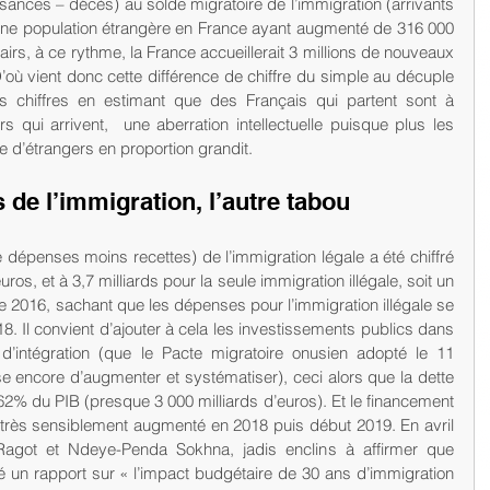
issances – décès) au solde migratoire de l’immigration (arrivants 
 une population étrangère en France ayant augmenté de 316 000 
rs, à ce rythme, la France accueillerait 3 millions de nouveaux 
ù vient donc cette différence de chiffre du simple au décuple 
es chiffres en estimant que des Français qui partent sont à 
 qui arrivent,  une aberration intellectuelle puisque plus les 
e d’étrangers en proportion grandit.
 de l’immigration, l’autre tabou
re dépenses moins recettes) de l’immigration légale a été chiffré 
ros, et à 3,7 milliards pour la seule immigration illégale, soit un 
née 2016, sachant que les dépenses pour l’immigration illégale se 
. Il convient d’ajouter à cela les investissements publics dans 
d’intégration (que le Pacte migratoire onusien adopté le 11 
encore d’augmenter et systématiser), ceci alors que la dette 
62% du PIB (presque 3 000 milliards d’euros). Et le financement 
 très sensiblement augmenté en 2018 puis début 2019. En avril 
 Ragot et Ndeye-Penda Sokhna, jadis enclins à affirmer que 
lé un rapport sur « l’impact budgétaire de 30 ans d’immigration 