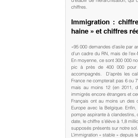
d’établir de hiérarchisation, qui
chiffres.
Immigration : chiffr
haine » et chiffres ré
«95 000 demandes d'asile par an,
d’un cadre du RN, mais de l’ex-M
En moyenne, ce sont 300 000 nou
pic à près de 400 000 pour 2
accompagnés.  D’après les calc
France ne compterait pas 6 ou 7 
mais au moins 12 (en 2011, do
immigrés encore étrangers et ceux
Français ont au moins un des qu
Europe avec la Belgique. Enfin, 
pompe aspirante à clandestins, 
date, le chiffre s’élève à 1,8 mill
supposés présents sur notre sol.
L’immigration « stable » depuis 