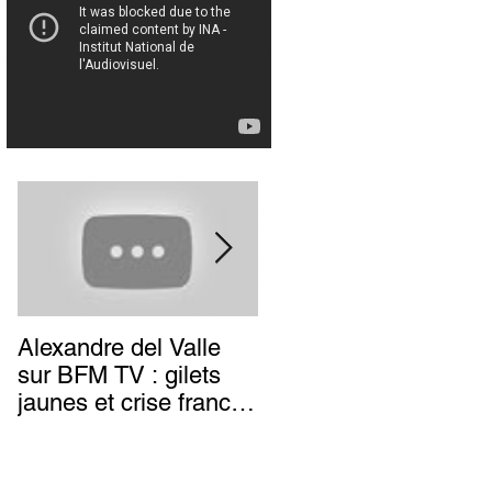
Alexandre del Valle
Combien de temps va
sur BFM TV : gilets
durer l’impunité des
jaunes et crise franco-
terroristes italiens (et
italienne, deux poids
autres) d’extrême-
deux mesures du
gauche ?