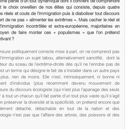
mme partie d’un tout dynamique dont il convient de comprendre 
ut le choix orwellien de nos élites qui consiste, depuis quatre 
s réels et couts de l’immigration puis à diaboliser tout discours 
rt de ne pas « alimenter les extrêmes ». Mais cacher le réel et 
 l’immigration incontrôlée et extra-européenne, majoritaires en 
moyen de faire monter ces « populismes » que l’on prétend 
tivant ? 
ensure politiquement correcte mise à part, on ne comprend pas 
 l’immigration un sujet tabou, alternativement sanctifié,  dont la 
teur du sceau de l’extrême-droite dès qu’il ne l’enrobe pas de 
st un terme qui désigne le fait de s’installer dans un autre pays  
us, rien de moins. Elle n’est, intrinsèquement, ni bonne ni 
ent d’individus (plus récemment devenu mouvement de 
’heure du discours écologiste (qui n’est plus l’apanage des seuls 
à tout un chacun qu’il fait partie d’un tout plus vaste qu’il s’agit 
n préserver la diversité et la spécificité, on prétend encore que 
n élément détaché, détachable en tout de la nation et des 
ologie n’est pas que l’affaire des arbres, des poissons et des 