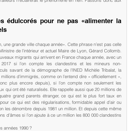
 d’ailleurs n’éclairerait le phénomène en rien. Passons donc aux 
es édulcorés pour ne pas «alimenter la 
els
 une grande ville chaque année». Cette phrase n’est pas celle 
inistre de l’intérieur et actuel Maire de Lyon, Gérard Collomb. 
veaux migrants qui arrivent en France chaque année, avec un 
017 si l’on compte les clandestins et les mineurs non-
uls savant de la démographe de l’INED Michèle Tribalat, la 
millions d’immigrés, comme on l’entend dire « officiellement », 
nc plus encore depuis), si l’on compte non seulement les 
 qui ont été naturalisés. Elle rappelle aussi que 20 millions de 
atre grand parents étranger, ce qui est le plus fort taux en 
pour ce qui est des régularisations, formidable appel d’air ou 
on les dénombre depuis 1981 un million. Et depuis cette même 
ions d’âmes si l’on ajoute à ce un million les 800 000 clandestins 
les années 1990 ? 