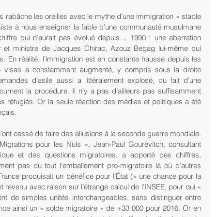
iste à nous enseigner la fable d’une communauté musulmane 
hiffre qui n’aurait pas évolué depuis… 1990 ! une aberration 
er et ministre de Jacques Chirac, Azouz Begag lui-même qui 
ons. En réalité, l’immigration est en constante hausse depuis les 
e visas a constamment augmenté, y compris sous la droite 
mandes d’asile aussi a littéralement explosé, du fait d’une 
tournent la procédure. Il n’y a pas d’ailleurs pas suffisamment 
les réfugiés. Or la seule réaction des médias et politiques a été 
çais. 
ont cessé de faire des allusions à la seconde guerre mondiale. 
igrations pour les Nuls », Jean-Paul Gourévitch, consultant 
Afrique et des questions migratoires, a apporté des chiffres, 
ment pas du tout l’emballement pro-migratoire là où d’autres 
France produisait un bénéfice pour l’État (« une chance pour la 
 revenu avec raison sur l’étrange calcul de l’INSEE, pour qui « 
ent de simples unités interchangeables, sans distinguer entre 
nce ainsi un « solde migratoire » de +33 000 pour 2016. Or en 