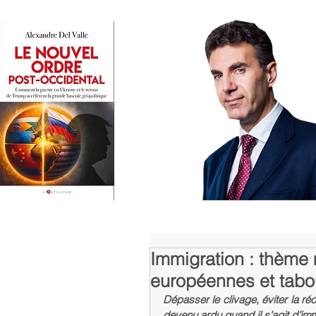
Immigration : thème 
européennes et tabou
Dépasser le clivage, éviter la récu
devenu ardu quand il s’agit d’imm