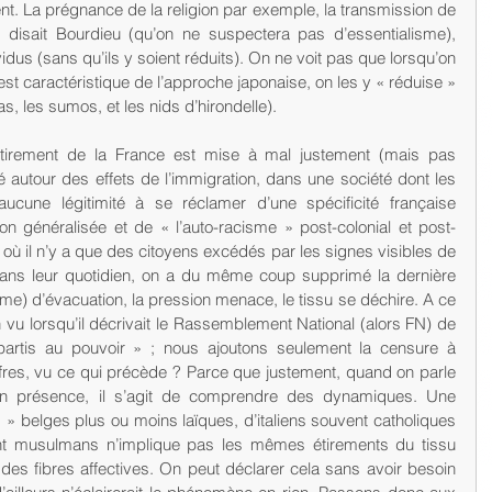
rent. La prégnance de la religion par exemple, la transmission de 
 disait Bourdieu (qu’on ne suspectera pas d’essentialisme), 
idus (sans qu’ils y soient réduits). On ne voit pas que lorsqu’on 
est caractéristique de l’approche japonaise, on les y « réduise » 
s, les sumos, et les nids d’hirondelle). 
étirement de la France est mise à mal justement (mais pas 
 autour des effets de l’immigration, dans une société dont les 
ucune légitimité à se réclamer d’une spécificité française 
on généralisée et de « l’auto-racisme » post-colonial et post-
là où il n’y a que des citoyens excédés par les signes visibles de 
 dans leur quotidien, on a du même coup supprimé la dernière 
) d’évacuation, la pression menace, le tissu se déchire. A ce 
en vu lorsqu’il décrivait le Rassemblement National (alors FN) de 
partis au pouvoir » ; nous ajoutons seulement la censure à 
iffres, vu ce qui précède ? Parce que justement, quand on parle 
en présence, il s’agit de comprendre des dynamiques. Une 
 » belges plus ou moins laïques, d’italiens souvent catholiques 
nt musulmans n’implique pas les mêmes étirements du tissu 
u des fibres affectives. On peut déclarer cela sans avoir besoin 