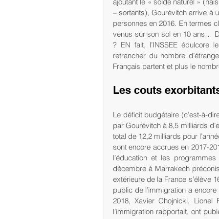
ajoutant le « solde naturel » (na
– sortants), Gourévitch arrive à
personnes en 2016. En termes clai
venus sur son sol en 10 ans… D’o
? EN fait, l’INSSEE édulcore l
retrancher du nombre d’étrangers
Français partent et plus le nombr
Les couts exorbitants
Le déficit budgétaire (c’est-à-di
par Gourévitch à 8,5 milliards d’eu
total de 12,2 milliards pour l’an
sont encore accrues en 2017-2018
l’éducation et les programmes 
décembre à Marrakech préconise 
extérieure de la France s’élève 1
public de l’immigration a encore
2018, Xavier Chojnicki, Lionel
l’immigration rapportait, ont pub