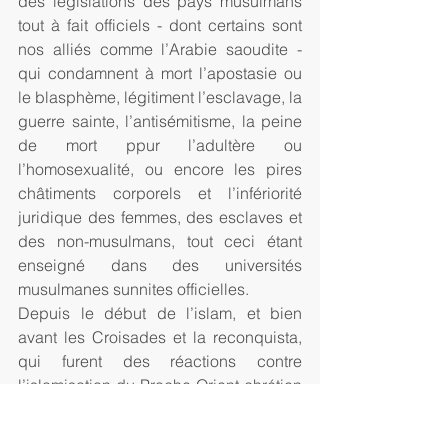
des législations des pays musulmans 
tout à fait officiels - dont certains sont 
nos alliés comme l’Arabie saoudite - 
qui condamnent à mort l’apostasie ou 
le blasphème, légitiment l’esclavage, la 
guerre sainte, l’antisémitisme, la peine 
de mort ppur l’adultère ou 
l’homosexualité, ou encore les pires 
châtiments corporels et l’infériorité 
juridique des femmes, des esclaves et 
des non-musulmans, tout ceci étant 
enseigné dans des universités 
musulmanes sunnites officielles.
Depuis le début de l’islam, et bien 
avant les Croisades et la reconquista, 
qui furent des réactions contre 
l’islamisation du Proche-Orient chrétien 
et contre le harcèlement de l’Europe du 
Sud et de la prise de Jérusalem, les « 