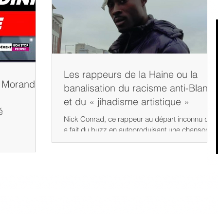
Les rappeurs de la Haine ou la
 Morandini
banalisation du racisme anti-Blanc
et du « jihadisme artistique »
é
Nick Conrad, ce rappeur au départ inconnu qui
a fait du buzz en autoproduisant une chanson
qui incite à « pendre et tuer les blancs, y...