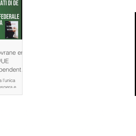
ovrane era
’#UE
ipendente !
 l’unica
ospera e
eGaulle, ma...