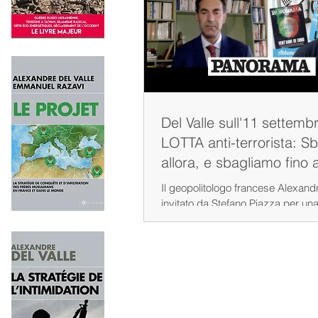
Del Valle sull'11 settembr
LOTTA anti-terrorista: 
allora, e sbagliamo fino
Il geopolitologo francese Alexandr
invitato da Stefano Piazza per un
della rivista PANORAMA racconta gl