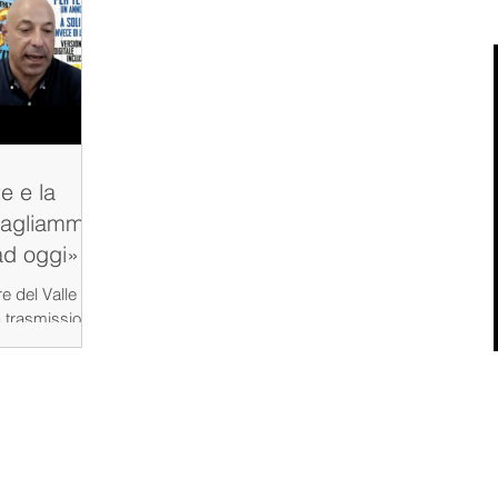
e e la
Sbagliammo
 ad oggi»
e del Valle
a trasmissione
i errori...