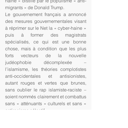
haine » distillé par le populisme « anti-
migrants » de Donald Trump.
Le gouvernement français a annoncé 
des mesures gouvernementales visant 
à réprimer sur le Net la « cyber-haine » 
puis à former des magistrats 
spécialisés, ce qui est une bonne 
chose, mais à condition que les plus 
forts vecteurs de la nouvelle 
judéophobie décomplexée – 
l’islamisme, les théories complotistes 
anti-occidentales et antisionistes, 
autant rouges et vertes que brunes, 
sans oublier le rap islamiste-raciste –  
soient nommés clairement et combattus 
sans « atténuants » culturels et sans « 
antiracisme sélectif ».
Mais outre le fait que l’auteur de 