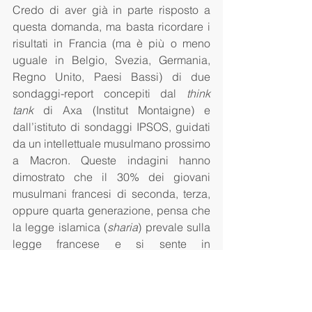
Credo di aver già in parte risposto a 
questa domanda, ma basta ricordare i 
risultati in Francia (ma è più o meno 
uguale in Belgio, Svezia, Germania, 
Regno Unito, Paesi Bassi) di due 
sondaggi-report concepiti dal 
think 
tank
 di Axa (Institut Montaigne) e 
dall’istituto di sondaggi IPSOS, guidati 
da un intellettuale musulmano prossimo 
a Macron. Queste indagini hanno 
dimostrato che il 30% dei giovani 
musulmani francesi di seconda, terza, 
oppure quarta generazione, pensa che 
la legge islamica (
sharia
) prevale sulla 
legge francese e si sente in 
opposizione con la Francia come 
comunità islamica. Un altro 29% si 
sente musulmana prima che francese, 
e solo il resto si sente pienamente 