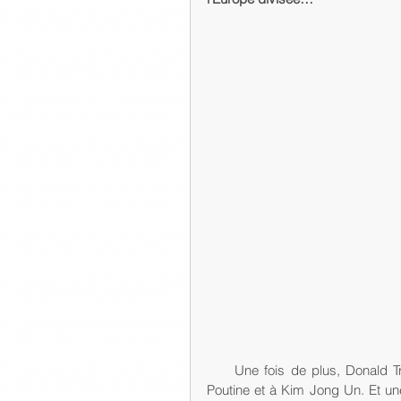
     Une fois de plus, Donald Trump a ravi la place du diable médiatique en chef à Vladimir 
Poutine et à Kim Jong Un. Et une 