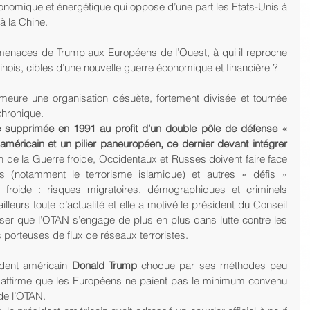
conomique et énergétique qui oppose d’une part les Etats-Unis à 
 à la Chine. 
 menaces de Trump aux Européens de l’Ouest, à qui il reproche 
nois, cibles d’une nouvelle guerre économique et financière ? 
chronique.
re supprimée en 1991 au profit d’un double pôle de défense « 
r américain et un pilier paneuropéen, ce dernier devant intégrer 
in de la Guerre froide, Occidentaux et Russes doivent faire face 
notamment le terrorisme islamique) et autres « défis » 
e froide : risques migratoires, démographiques et criminels 
illeurs toute d’actualité et elle a motivé le président du Conseil 
ser que l’OTAN s’engage de plus en plus dans lutte contre les 
 porteuses de flux de réseaux terroristes. 
sident américain 
Donald Trump
 choque par ses méthodes peu 
u’il affirme que les Européens ne paient pas le minimum convenu 
de l’OTAN. 