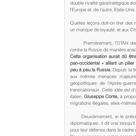
double rivalité géostratégique é
l'Europe et, de l’autre, Etats-Unis
Quelles leçons doit-on tirer des
un manque de loyauté, et aux Chi
       Premièrement, l’OTAN demeure une organisation désuète, fortement divisée et tournée 
contre la Russie de manière ana
Cette organisation aurait dû êt
pan-occidental » alliant un pilie
peu à peu la Russie.
 Depuis la f
aux mêmes menaces majeures (
géopolitiques de l’Après-guerr
transnationaux. Cette idée est d’a
italien, 
Giuseppe Conte,
 à propo
migrations illégales, elles-mêmes
      Deuxièmement, si le pré
diplomatiques, il dit vrai lorsq
pour leur défense dans le cadre 