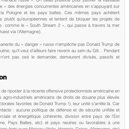
ente » des énergies concurrentes américaines en s’appuyant sur 
 la Pologne et les pays baltes. Ces mêmes pays achètent 
s plutôt qu’européennes et tentent de bloquer les projets de 
  comme le « South Stream 2 », qui passe à travers la mer 
Ouest via l’Allemagne). 
ermanente du « danger » russe n’empêche pas Donald Trump de 
outine, qu’il veut d’ailleurs faire revenir au sein du G8… Pendant 
n’ont pas osé le demander, demeurent divisés, passifs et 
ion
s agro-industriels américains de droits de douane plus élevés 
torales favorites de Donald Trump !), leur unité s’arrête là. Car 
ntacte : aucune politique de défense et de sécurité unifiée et 
ciale et énergétique cohérente, division entre pays de l’Est 
ogne, Pays Baltes, etc) et pays neutres ou favorables à une 
ens forts avec Moscou (Italie, Hongrie, Grèce, Allemagne, etc) 