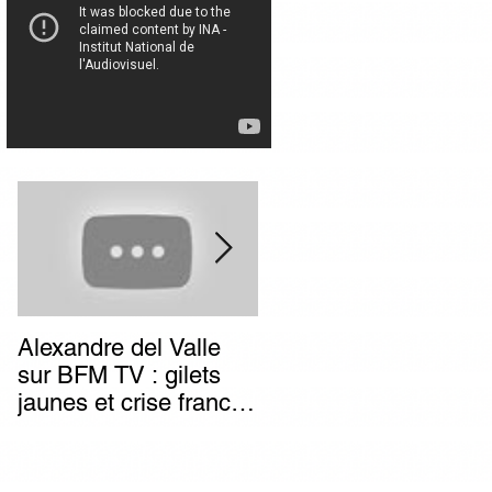
Alexandre del Valle
Combien de temps va
sur BFM TV : gilets
durer l’impunité des
jaunes et crise franco-
terroristes italiens (et
italienne, deux poids
autres) d’extrême-
deux mesures du
gauche ?