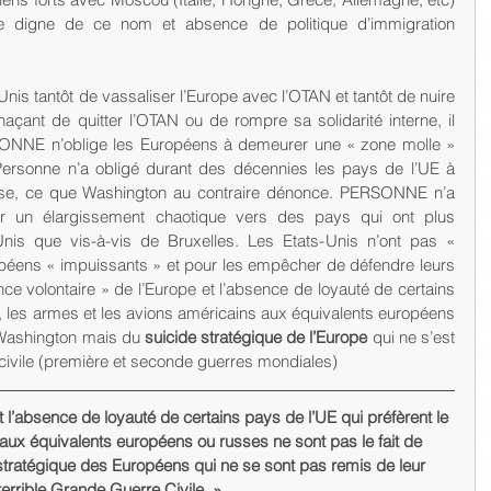
 digne de ce nom et absence de politique d’immigration 
Unis tantôt de vassaliser l’Europe avec l’OTAN et tantôt de nuire 
açant de quitter l’OTAN ou de rompre sa solidarité interne, il 
ONNE n’oblige les Européens à demeurer une « zone molle » 
Personne n’a obligé durant des décennies les pays de l’UE à 
nse, ce que Washington au contraire dénonce. PERSONNE n’a 
er un élargissement chaotique vers des pays qui ont plus 
Unis que vis-à-vis de Bruxelles. Les Etats-Unis n’ont pas « 
péens « impuissants » et pour les empêcher de défendre leurs 
nce volontaire » de l’Europe et l’absence de loyauté de certains 
z, les armes et les avions américains aux équivalents européens 
 Washington mais du 
suicide stratégique de l’Europe
 qui ne s’est 
 civile (première et seconde guerres mondiales)
 l’absence de loyauté de certains pays de l’UE qui préfèrent le 
aux équivalents européens ou russes ne sont pas le fait de 
tratégique des Européens qui ne se sont pas remis de leur 
terrible Grande Guerre Civile. »