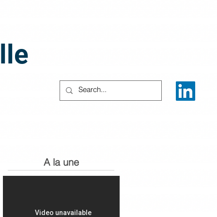
lle
A la une