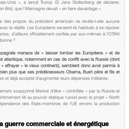
ats-Unis », a lancé Trump. Et Jens Stoltenberg de déclarer, 
n Bild, que l’Allemagne devait « en faire davantage ». 
e des propos du président américain ne révèle-t-elle aucune 
avec la réalité. Les Européens seraient-ils habitués à se reposer 
ense, d’ailleurs officiellement confiée par eux-mêmes à l’OTAN 
isbonne ?
mpagnée menace de « laisser tomber les Européens » et de 
ité atlantique, notamment en cas de conflit avec la Russie (dont 
 effrayer » le vieux continent), semblent donc avoir permis à 
bien plus que ses prédécesseurs Obama, Bush père et fils et 
ores et déjà accepté d'augmenter leurs dépenses militaires. 
quement soupçonné Merkel d'être « contrôlée » par la Russie et 
ntimement lié au pouvoir étatique russe) avec le projet « North 
dépendance des Etats-membres de l’UE envers la production 
 la guerre commerciale et énergétique