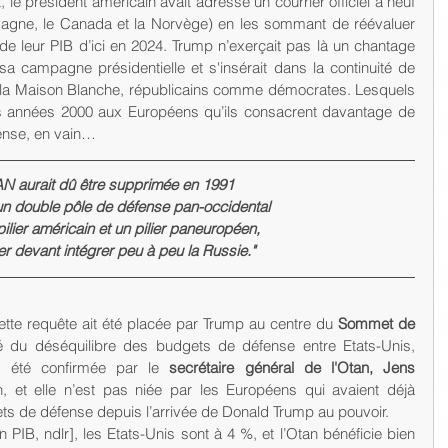
e président américain avait adressé un courrier officiel à neuf 
magne, le Canada et la Norvège) en les sommant de réévaluer 
de leur PIB d’ici en 2024. Trump n’exerçait pas là un chantage 
sa campagne présidentielle et s'insérait dans la continuité de 
 la Maison Blanche, républicains comme démocrates. Lesquels 
s années 2000 aux Européens qu’ils consacrent davantage de 
ense, en vain… 
AN aurait dû être supprimée en 1991 
’un double pôle de défense pan-occidental 
 pilier américain et un pilier paneuropéen, 
er devant intégrer peu à peu la Russie."
ette requête ait été placée par Trump au centre du 
Sommet de 
ité du déséquilibre des budgets de défense entre Etats-Unis, 
s été confirmée par le 
secrétaire général de l'Otan, Jens 
, et elle n’est pas niée par les Européens qui avaient déjà 
ts de défense depuis l’arrivée de Donald Trump au pouvoir.