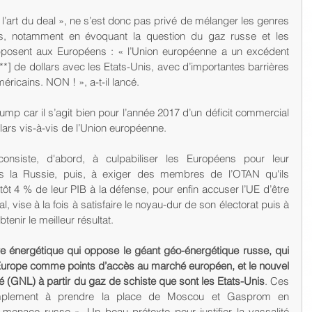
es, notamment en évoquant la question du gaz russe et les 
pposent aux Européens : « l’Union européenne a un excédent 
**] de dollars avec les Etats-Unis, avec d’importantes barrières 
ricains. NON ! », a-t-il lancé.
rump car il s’agit bien pour l’année 2017 d’un déficit commercial 
lars vis-à-vis de l’Union européenne.
siste, d'abord, à culpabiliser les Européens pour leur 
 la Russie, puis, à exiger des membres de l’OTAN qu'ils 
ôt 4 % de leur PIB à la défense, pour enfin accuser l’UE d’être 
 vise à la fois à satisfaire le noyau-dur de son électorat puis à 
tenir le meilleur résultat.
e énergétique qui oppose le géant géo-énergétique russe, qui 
 l’Europe comme points d’accès au marché européen, et le nouvel 
ié (GNL) à partir du gaz de schiste que sont les Etats-Unis
. Ces 
simplement à prendre la place de Moscou et Gasprom en 
 menace russe ». Un beau prétexte pour justifier la vassalité 