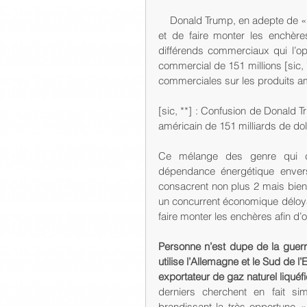
    Donald Trump, en adepte de « l’art du deal », ne s’est donc pas privé de mélanger les genres 
et de faire monter les enchèr
différends commerciaux qui l’o
commercial de 151 millions [sic, 
commerciales sur les produits amé
[sic, **] : Confusion de Donald T
américain de 151 milliards de dol
Ce mélange des genre qui con
dépendance énergétique envers
consacrent non plus 2 mais bient
un concurrent économique déloyal,
faire monter les enchères afin d’ob
Personne n’est dupe de la guerr
utilise l’Allemagne et le Sud de
exportateur de gaz naturel liquéf
derniers cherchent en fait 
brandissant la très opportune «