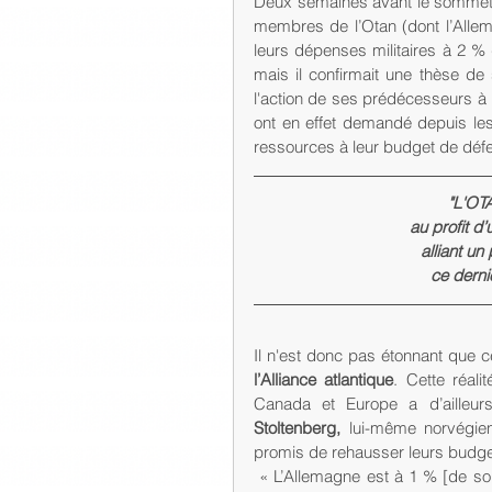
Deux semaines avant le sommet, l
membres de l’Otan (dont l’Alle
leurs dépenses militaires à 2 % 
mais il confirmait une thèse de 
l'action de ses prédécesseurs à
ont en effet demandé depuis le
ressources à leur budget de déf
"L'OT
au profit d
alliant un
ce derni
Il n'est donc pas étonnant que c
l’Alliance atlantique
. Cette réal
Canada et Europe a d’ailleur
Stoltenberg,
 lui-même norvégien
promis de rehausser leurs budge
 « L’Allemagne est à 1 % [de son PIB, ndlr], les Etats-Unis sont à 4 %, et l’Otan bénéficie bien 