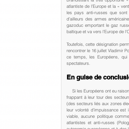
atlantiste de l’Europe et la « v
les pays anti-russes que sont
d’ailleurs des armes américaine
gazoduc emportant le gaz russe
baltique et va vers l’Europe de l’
Toutefois, cette désignation p
rencontrer le 16 juillet Vladimir P
ce temps, les Européens, qui 
spectateurs.  
En guise de conclus
     Si les Européens ont eu raison de riposter à la récente offensive protectionniste américaine en 
frappant à leur tour des secteur
(des secteurs liés aux zones élec
leur volonté d’impuissance est i
viable, aucune politique commer
atlantistes et anti-russes (Pol
autonomie européenne et à des li