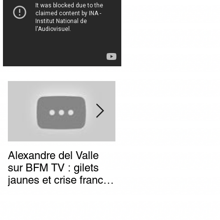
Alexandre del Valle
Combien de temps va
sur BFM TV : gilets
durer l’impunité des
jaunes et crise franco-
terroristes italiens (et
italienne, deux poids
autres) d’extrême-
deux mesures du
gauche ?