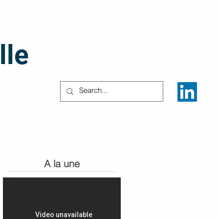
lle
A la une