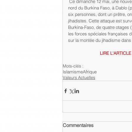
 Ce dimanche 12 mai, une nouvelle attaque jihadiste anti-chrétienne a été perpétrée dans le 
nord du Burkina Faso, à Dablo (
six personnes, dont un prêtre, o
jihadistes. Cette attaque est surv
Burkina-Faso, de quatre otages (
les forces spéciales françaises 
sur la montée du jihadisme dans 
LIRE L'ARTICL
Mots-clés :
Islamisme
Afrique
Valeurs Actuelles
Commentaires