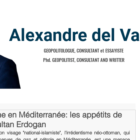
Alexandre del Va
GEOPOLITOLOGUE, CONSULTANT et ESSAYISTE
Phd. GEOPOLITIST, CONSULTANT AND WRITTER
 en Méditerranée: les appétits de
ltan Erdogan
visage "national-islamiste", l'irrédentisme néo-ottoman, qui 
erves de gaz et pétrole en Méditerranée, est une menace 