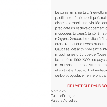
Le panislamisme turc “néo-ottoma
pacifique ou “métapolitique”, no
cinématographiques, via l'éducati
prédicateurs et développement de
mosquées turques), tantôt à trave
(Chypre, Grèce), le soutien à l'i
arabe (appui aux Frères musulma
Caucase, cet activisme turc s'int
musulmanes d'Europe de l'Ouest.
les années 1990-2000, les pays e
musulmans au prosélytisme turco-i
et surtout le Kosovo, Etat mafieu
serbo-yougoslave, rentreront da
LIRE L'ARTICLE DANS S
Mots-clés :
Turquie
Erdogan
Valeurs Actuelles