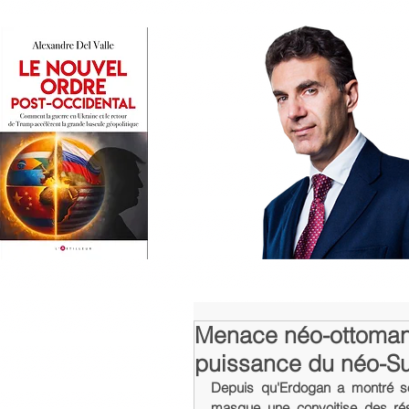
Menace néo-ottomane
puissance du néo-Su
Depuis qu'Erdogan a montré son 
masque une convoitise des rés