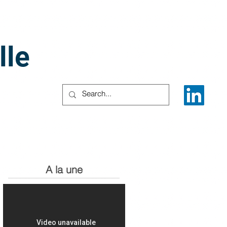
lle
A la une