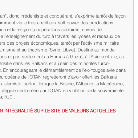
n”, donc irrédentiste et conquérant, s'exprime tantôt de façon 
tamment via le très ambitieux soft power des productions 
on et la religion (coopérations scolaires, envois de 
 l’enseignement du turc à travers les lycées et réseaux de 
rs des projets économiques, tantôt par l'activisme militaire 
slamisme et au jihadisme (Syrie, Libye). Destiné au monde 
ns et pas seulement au Hamas à Gaza), à l'Asie centrale, au 
ensifie dans les Balkans et au sein des minorités turco-
 En encourageant le démantèlement de l'ex-Yougoslavie dans 
uropéens de l'OTAN regretteront d'avoir offert les Balkans 
slamiste, surtout lorsque la Bosnie, l’Albanie, la Macédoine, 
x illégalement créée par l'OTAN en violation de la souveraineté 
ns l'UE…
ON INTÉGRALITÉ SUR LE SITE DE VALEURS ACTUELLES