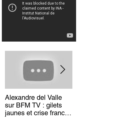
Alexandre del Valle
Combien de temps va
sur BFM TV : gilets
durer l’impunité des
jaunes et crise franco-
terroristes italiens (et
italienne, deux poids
autres) d’extrême-
deux mesures du
gauche ?