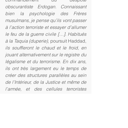
obscurantiste Erdogan. Connaissant 
bien la psychologie des Frères 
musulmans, je pense qu’ils vont passer 
à l’action terroriste et essayer d’allumer 
le feu de la guerre civile […]. Habitués 
à la Taquia (duperie)
, poursuit Haddad, 
ils souffleront le chaud et le froid, en 
jouant alternativement sur le registre du 
légalisme et du terrorisme. En dix ans, 
ils ont très largement eu le temps de 
créer des structures parallèles au sein 
de l’Intérieur, de la Justice et même de 
l’armée, et des cellules terroristes 
dormantes dans la plupart des 
gouvernorats. »
Ghannouchi, dont le parti, Ennahda, a 
souvent pris comme exemple l’AKP de 