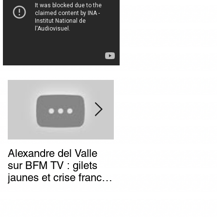
Alexandre del Valle
Combien de temps va
sur BFM TV : gilets
durer l’impunité des
jaunes et crise franco-
terroristes italiens (et
italienne, deux poids
autres) d’extrême-
deux mesures du
gauche ?