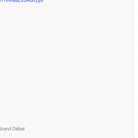
tch?v=MsEvJAoKzy8
Grand Débat