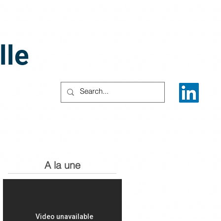
lle
A la une