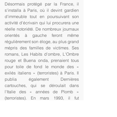
Désormais protégé par la France, il 
s'installa à Paris, où il devint gardien 
d'immeuble tout en poursuivant son 
activité d'écrivain qui lui procurera une 
réelle notoriété. De nombreux journaux 
orientés à gauche feront même 
régulièrement son éloge, au plus grand 
mépris des familles de victimes. Ses 
romans, Les Habits d'ombre, L'Ombre 
rouge et Buena onda, prenaient tous 
pour toile de fond le monde des « 
exilés italiens » (terroristes) à Paris. Il 
publia également Dernières 
cartouches, qui se déroulait dans 
l'Italie des « années de Plomb » 
(terroristes). En mars 1993, il fut 
condamné par contumas et de façon 
définitive en Italie pour assassinat et 
complicité d'assassinat. Cela 