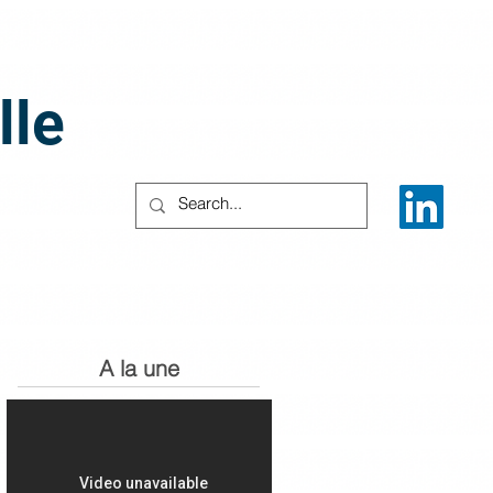
lle
A la une