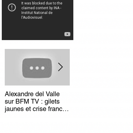
Alexandre del Valle
Combien de temps va
sur BFM TV : gilets
durer l’impunité des
jaunes et crise franco-
terroristes italiens (et
italienne, deux poids
autres) d’extrême-
deux mesures du
gauche ?