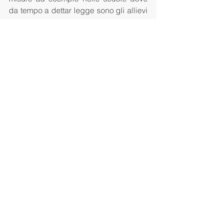
da tempo a dettar legge sono gli allievi 
di origine nord-africana di religione 
islamica e non i docenti».
Italiano
Commentaires
Rédigez un commentaire...
A la une