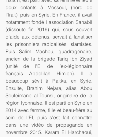
l'islam, est parti avec sa femme et leurs 
deux enfants à Mossoul, (nord de 
l'Irak), puis en Syrie. En France, il avait 
notamment fondé l'association Sanabil 
(dissoute fin 2016) qui, sous couvert 
d'aide aux détenus, servait à fanatiser 
les prisonniers radicalisés islamistes. 
Puis Salim Machou, quadragénaire, 
ancien de la brigade Tariq ibn Ziyad 
(unité de l'EI de l’ex-légionnaire 
français Abdelilah Himich). Il a 
beaucoup sévit à Rakka, en Syrie. 
Ensuite, Brahim Nejara, alias Abou 
Souleimane al-Tounsi, originaire de la 
région lyonnaise. Il est parti en Syrie en 
2014 avec femme, fille et beau-frère au 
sein de l'EI, puis s’est fait connaître 
dans une vidéo de propagande en 
novembre 2015. Karam El Harchaoui, 