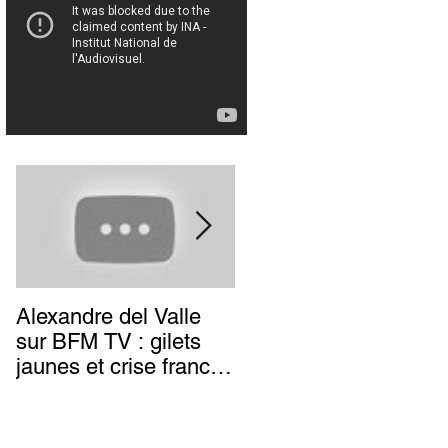
Alexandre del Valle
Combien de temps va
sur BFM TV : gilets
durer l’impunité des
jaunes et crise franco-
terroristes italiens (et
italienne, deux poids
autres) d’extrême-
deux mesures du
gauche ?