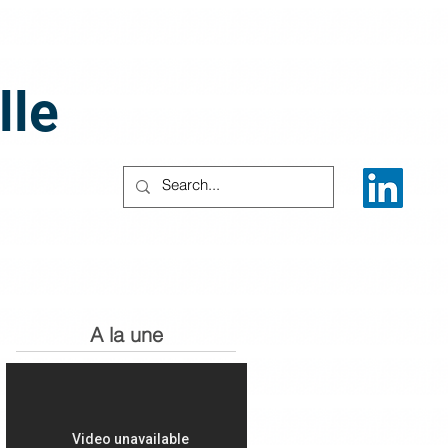
lle
A la une