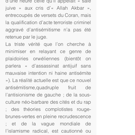
d’une heure celle qu’il appelait « sale 
juive » aux cris d’« Allah Akbar », 
entrecoupés de versets du Coran, mais 
la qualification d’acte terroriste criminel 
aggravé d’antisémitisme n’a pas été 
retenue par le juge.
La triste vérité que l’on cherche à 
minimiser en relayant ce genre de 
plaidoiries orwéliennes (bientôt on 
parlera « d’assassinat antijuif sans 
mauvaise intention ni haine antisémite 
»). La réalité actuelle est que ce nouvel 
antisémitisme,quadruple fruit de 
l’antisionisme de gauche ; de la sous-
culture néo-barbare des cités et du rap 
; des théories complotistes rouge-
brunes-vertes en pleine recrudescence 
; et de la vague mondiale de 
l’islamisme radical, est cautionné ou 