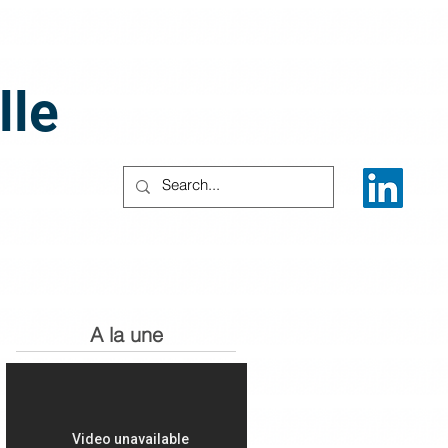
lle
A la une