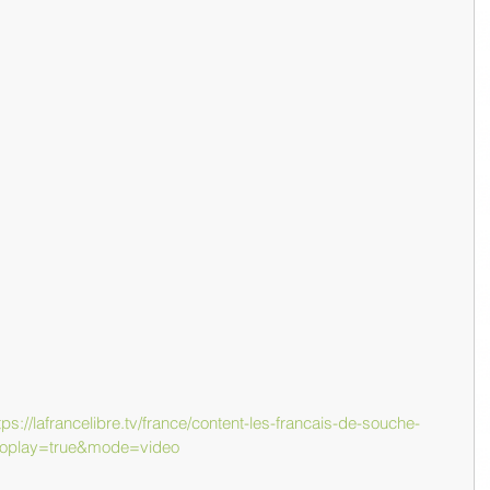
tps://lafrancelibre.tv/france/content-les-francais-de-souche-
utoplay=true&mode=video