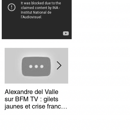
Alexandre del Valle
Combien de temps va
sur BFM TV : gilets
durer l’impunité des
jaunes et crise franco-
terroristes italiens (et
italienne, deux poids
autres) d’extrême-
deux mesures du
gauche ?