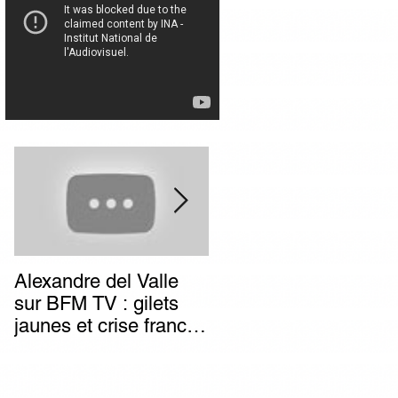
Alexandre del Valle
Combien de temps va
sur BFM TV : gilets
durer l’impunité des
jaunes et crise franco-
terroristes italiens (et
italienne, deux poids
autres) d’extrême-
deux mesures du
gauche ?