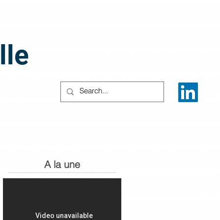
lle
A la une