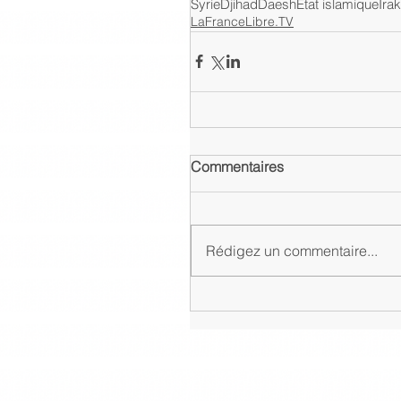
Syrie
Djihad
Daesh
Etat islamique
Irak
LaFranceLibre.TV
Commentaires
Rédigez un commentaire...