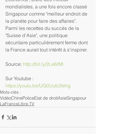
mondialistes, a une fois encore classé 
Singapour comme "meilleur endroit de 
la planète pour faire des affaires". 
Parmi les recettes du succès de la 
"Suisse d'Asie", une politique 
sécuritaire particulièrement ferme dont 
la France aurait tout intérêt à s'inspirer.
Source: 
http://bit.ly/2Le6rMl
Sur Youtube : 
https://youtu.be/UG0Uub2Iehg
Mots-clés :
Vidéo
Chine
Police
Etat de droit
Asie
Singapour
LaFranceLibre.TV