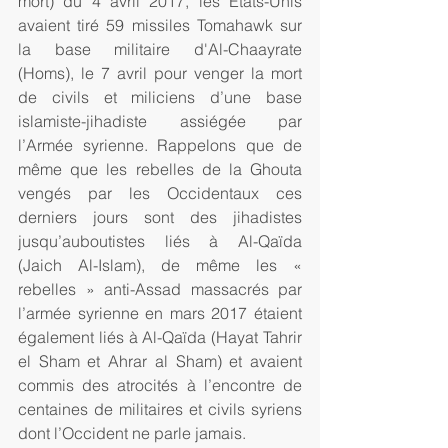
mort) du 4 avril 2017, les Etats-Unis 
avaient tiré 59 missiles Tomahawk sur 
la base militaire d'Al-Chaayrate 
(Homs), le 7 avril pour venger la mort 
de civils et miliciens d’une base 
islamiste-jihadiste assiégée par 
l’Armée syrienne. Rappelons que de 
même que les rebelles de la Ghouta 
vengés par les Occidentaux ces 
derniers jours sont des jihadistes 
jusqu’auboutistes liés à Al-Qaïda 
(Jaich Al-Islam), de même les « 
rebelles » anti-Assad massacrés par 
l’armée syrienne en mars 2017 étaient 
également liés à Al-Qaïda (Hayat Tahrir 
el Sham et Ahrar al Sham) et avaient 
commis des atrocités à l’encontre de 
centaines de militaires et civils syriens 
dont l’Occident ne parle jamais.