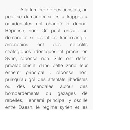
           A la lumière de ces constats, on 
peut se demander si les « frappes » 
occidentales ont changé la donne. 
Réponse, non. On peut ensuite se 
demander si les alliés franco-anglo-
américains ont des objectifs 
stratégiques identiques et précis en 
Syrie, réponse non. S’ils ont défini 
préalablement dans cette zone leur 
ennemi principal : réponse non, 
puisqu’au gré des attentats jihadistes 
ou des scandales autour des 
bombardements ou gazages de 
rebelles, l’ennemi principal y oscille 
entre Daesh, le régime syrien et les 
Russes, cependant que les jihadistes 
déconnectés de Daesh sont écartés du 
champ de l’ennemi puisqu’ils sont 