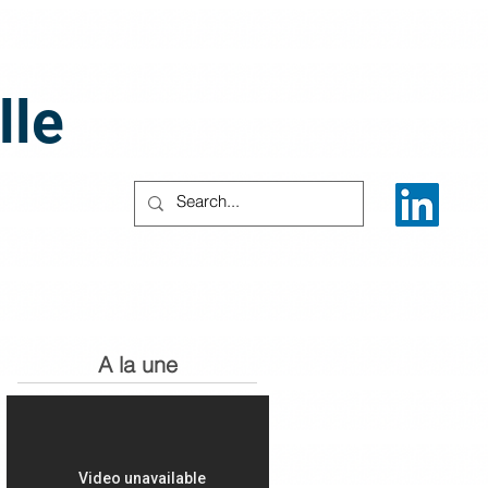
lle
A la une