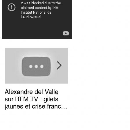
Alexandre del Valle
Combien de temps va
sur BFM TV : gilets
durer l’impunité des
jaunes et crise franco-
terroristes italiens (et
italienne, deux poids
autres) d’extrême-
deux mesures du
gauche ?