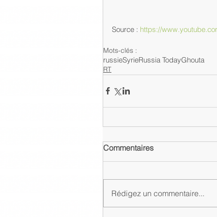
Source : 
https://www.youtube.
Mots-clés :
russie
Syrie
Russia Today
Ghouta
RT
Commentaires
Rédigez un commentaire...