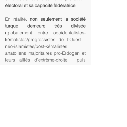
électoral et sa capacité fédératrice
.
En réalité, 
non seulement la société 
turque demeure très divisée 
(globalement entre occidentalistes-
kémalistes/progressistes de l’Ouest ; 
néo-islamistes/post-kémalistes 
anatoliens majoritaires pro-Erdogan et 
leurs alliés d’extrême-droite ; puis 
Kurdes séparatistes ou/et anti-AKP), 
mais l’opposition anti-AKP et anti-
Erdogan est elle-même loin d’être unie
et pratiquement presque impossible à 
fédérer et structurer politiquement et 
électoralement.
Le CHP, qui a recueilli 25 % des voix 
lors des élections législatives de 2015, 
a vécu dans l'ombre de l'AKP au 