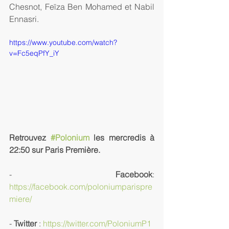
Chesnot, Feïza Ben Mohamed et Nabil 
Ennasri.
https://www.youtube.com/watch?
v=Fc5eqPfY_iY
Retrouvez 
#Polonium
 les mercredis à 
22:50 sur Paris Première.
- 
Facebook
: 
https://facebook.com/poloniumparispre
miere/
- 
Twitter
 : 
https://twitter.com/PoloniumP1