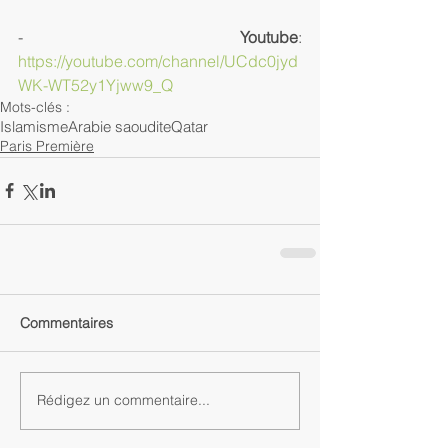
- 
Youtube
: 
https://youtube.com/channel/UCdc0jyd
WK-WT52y1Yjww9_Q
Mots-clés :
Islamisme
Arabie saoudite
Qatar
Paris Première
Commentaires
Rédigez un commentaire...