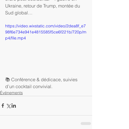
Ukraine, retour de Trump, montée du 
Sud global… 
https://video.wixstatic.com/video/2dea8f_e7
98f6e734e941e4815585f5ce6f221b/720p/m
p4/file.mp4
📚 Conférence & dédicace, suivies 
d’un cocktail convivial.
Événements