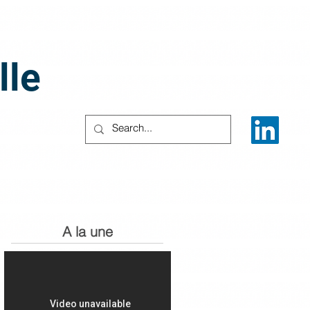
lle
A la une