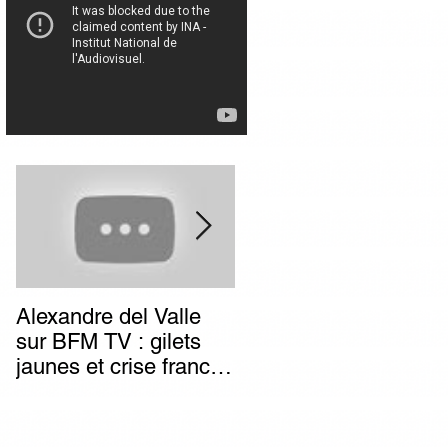
Alexandre del Valle
Combien de temps va
sur BFM TV : gilets
durer l’impunité des
jaunes et crise franco-
terroristes italiens (et
italienne, deux poids
autres) d’extrême-
deux mesures du
gauche ?