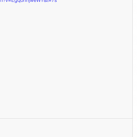
atch?v=Egq0nnjweWY&t=7s