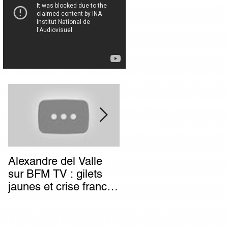
Alexandre del Valle
Combien de temps va
sur BFM TV : gilets
durer l’impunité des
jaunes et crise franco-
terroristes italiens (et
italienne, deux poids
autres) d’extrême-
deux mesures du
gauche ?