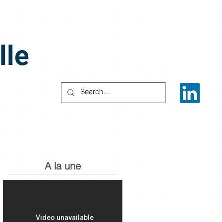
lle
A la une