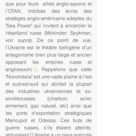
que pour leurs  alliés anglo-saxons et 
l'OTAN, imbibés des écrits des 
stratèges anglo-américains adeptes du 
"Sea Power" qui invitent à encercler le 
Heartland
 russe (Mckinder; Spykman, 
voir 
supra
). De ce point de vue, 
l'Ukraine est le théâtre belligène d'un 
antagonisme bien plus large et ancien 
opposant les empires russe et 
anglosaxon
[1]
. Rappelons que cette 
"Novorossia" est une vaste plaine à l’est 
et sud-est-sud qui abritait la plupart 
des industries ukrainiennes et ex-
soviétorusses (charbon, acier, 
armement, gaz naturel, etc) ainsi que 
les ports d'exportation stratégiques 
Marioupol et Odessa. Ces buts de 
guerre russes, s'ils étaient atteints, 
réduiraient l'Ukraine à un pays agricole 