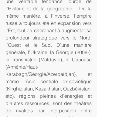
une véritable tendance lourde de 
l’Histoire et de la géographie… De la 
même manière, à l’inverse, l’empire 
russe a toujours été en expansion vers 
l’Est, tout en cherchant à augmenter sa 
profondeur stratégique vers le Nord, 
l’Ouest et le Sud. D'une manière 
générale, l'Ukraine, la Géorgie (2008-), 
la Transnistrie (Moldavie), le Caucase 
(Arménie/Haut-
Karabagh/Géorgie/Azerbaïdjan), et 
même l'Asie centrale ex-soviétique 
(Kirghizistan, Kazakhstan, Ouzbékistan, 
etc), régions pleines d'énergies et 
d'autres ressources, sont des théâtres 
de rivalités par interposition entre 
l’empire russe post-soviétique et 
l’empire occidental américano-
atlantiste. La population ukrainienne est 