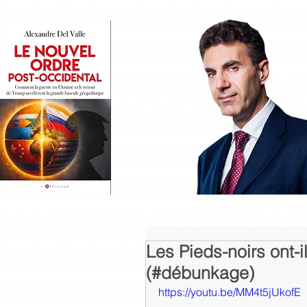
Les Pieds-noirs ont-i
(#débunkage)
https://youtu.be/MM4t5jUkofE