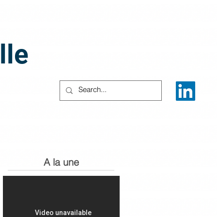
lle
A la une