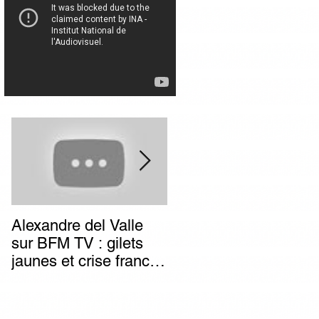
Alexandre del Valle
Combien de temps va
sur BFM TV : gilets
durer l’impunité des
jaunes et crise franco-
terroristes italiens (et
italienne, deux poids
autres) d’extrême-
deux mesures du
gauche ?