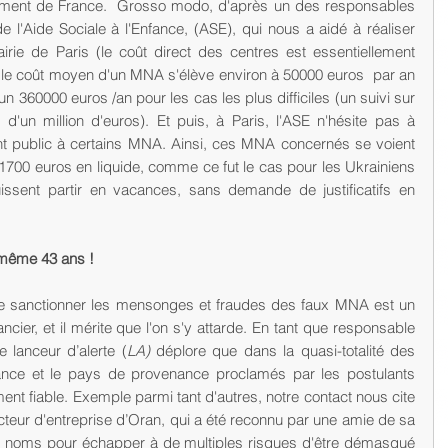
ent de France.  Grosso modo, d'après un des responsables 
l'Aide Sociale à l'Enfance, (ASE), qui nous a aidé à réaliser 
irie de Paris (le coût direct des centres est essentiellement 
 le coût moyen d'un MNA s'élève environ à 50000 euros  par an 
n 360000 euros /an pour les cas les plus difficiles (un suivi sur 
'un million d'euros). Et puis, à Paris, l'ASE n'hésite pas à 
nt public à certains MNA. Ainsi, ces MNA concernés se voient 
700 euros en liquide, comme ce fut le cas pour les Ukrainiens 
puissent partir en vacances, sans demande de justificatifs en 
 même 43 ans !
de sanctionner les mensonges et fraudes des faux MNA est un 
ancier, et il mérite que l'on s'y attarde. En tant que responsable 
 lanceur d’alerte (
LA)
 déplore que dans la quasi-totalité des 
ssance et le pays de provenance proclamés par les postulants 
t fiable. Exemple parmi tant d'autres, notre contact nous cite 
cteur d'entreprise d’Oran, qui a été reconnu par une amie de sa 
faux noms pour échapper à de multiples risques d'être démasqué 