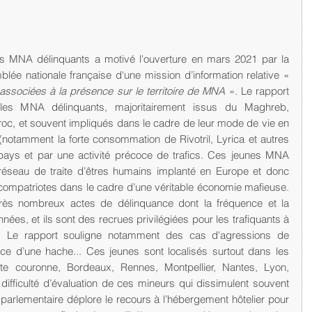
es MNA délinquants a motivé l'ouverture en mars 2021 par la 
commission des lois de l’Assemblée nationale française d'une mission d’information relative « 
associées à la présence sur le territoire de MNA
 ». Le rapport 
les MNA délinquants, majoritairement issus du Maghreb, 
oc, et souvent impliqués dans le cadre de leur mode de vie en 
(notamment la forte consommation de Rivotril, Lyrica et autres 
 pays et par une activité précoce de trafics. Ces jeunes MNA 
 réseau de traite d’êtres humains implanté en Europe et donc 
 compatriotes dans le cadre d’une véritable économie mafieuse. 
rès nombreux actes de délinquance dont la fréquence et la 
ées, et ils sont des recrues privilégiées pour les trafiquants à 
. Le rapport souligne notamment des cas d'agressions de 
 d’une hache... Ces jeunes sont localisés surtout dans les 
tite couronne, Bordeaux, Rennes, Montpellier, Nantes, Lyon, 
 difficulté d’évaluation de ces mineurs qui dissimulent souvent 
te parlementaire déplore le recours à l’hébergement hôtelier pour 