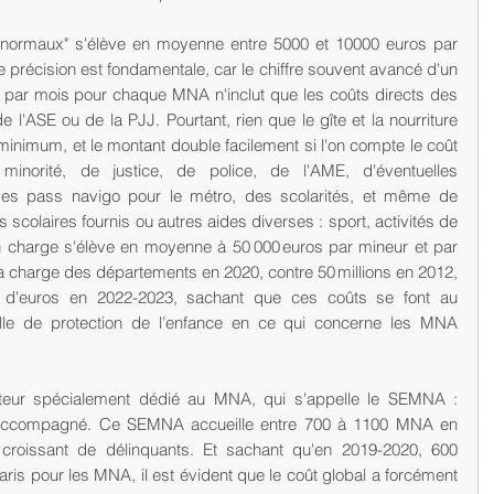
normaux" s'élève en moyenne entre 5000 et 10000 euros par 
te précision est fondamentale, car le chiffre souvent avancé d'un 
par mois pour chaque MNA n'inclut que les coûts directs des 
e l'ASE ou de la PJJ. Pourtant, rien que le gîte et la nourriture 
inimum, et le montant double facilement si l'on compte le coût 
minorité, de justice, de police, de l'AME, d'éventuelles 
 des pass navigo pour le métro, des scolarités, et même de 
 scolaires fournis ou autres aides diverses : sport, activités de 
e en charge s'élève en moyenne à 50 000 euros par mineur et par 
 la charge des départements en 2020, contre 50 millions en 2012, 
ds d'euros en 2022-2023, sachant que ces coûts se font au 
elle de protection de l’enfance en ce qui concerne les MNA 
cteur spécialement dédié au MNA, qui s'appelle le SEMNA : 
 Accompagné. Ce SEMNA accueille entre 700 à 1100 MNA en 
oissant de délinquants. Et sachant qu'en 2019-2020, 600 
aris pour les MNA, il est évident que le coût global a forcément 