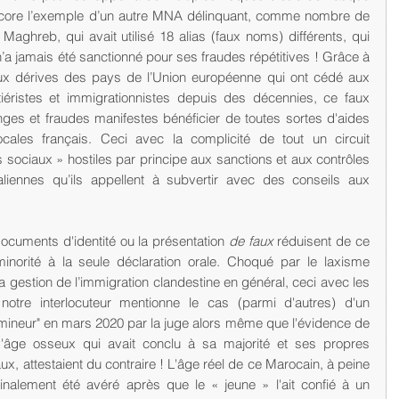
ncore l’exemple d’un autre MNA délinquant, comme nombre de 
Maghreb, qui avait utilisé 18 alias (faux noms) différents, qui 
 n’a jamais été sanctionné pour ses fraudes répétitives ! Grâce à 
ux dérives des pays de l’Union européenne qui ont cédé aux 
tiéristes et immigrationnistes depuis des décennies, ce faux 
s et fraudes manifestes bénéficier de toutes sortes d'aides 
locales français. Ceci avec la complicité de tout un circuit 
rs sociaux » hostiles par principe aux sanctions et aux contrôles 
aliennes qu’ils appellent à subvertir avec des conseils aux 
documents d'identité ou la présentation 
de faux
 réduisent de ce 
 minorité à la seule déclaration orale. Choqué par le laxisme 
 gestion de l’immigration clandestine en général, ceci avec les 
otre interlocuteur mentionne le cas (parmi d'autres) d'un 
mineur" en mars 2020 par la juge alors même que l'évidence de 
'âge osseux qui avait conclu à sa majorité et ses propres 
x, attestaient du contraire ! L'âge réel de ce Marocain, à peine 
finalement été avéré après que le « jeune » l'ait confié à un 