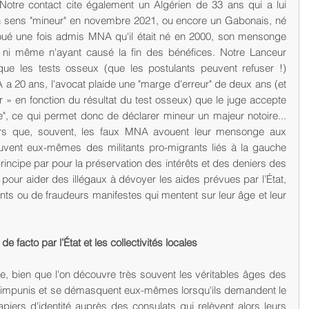
otre contact cite également un Algérien de 33 ans qui a lui 
on sens "mineur" en novembre 2021, ou encore un Gabonais, né 
oué une fois admis MNA qu'il était né en 2000, son mensonge 
é ni même n'ayant causé la fin des bénéfices. Notre Lanceur 
que les tests osseux (que les postulants peuvent refuser !) 
a 20 ans, l'avocat plaide une "marge d'erreur" de deux ans (et 
ur » en fonction du résultat du test osseux) que le juge accepte 
e", ce qui permet donc de déclarer mineur un majeur notoire... 
eurs que, souvent, les faux MNA avouent leur mensonge aux 
souvent eux-mêmes des militants pro-migrants liés à la gauche 
 principe par pour la préservation des intérêts et des deniers des 
pour aider des illégaux à dévoyer les aides prévues par l’État, 
nts ou de fraudeurs manifestes qui mentent sur leur âge et leur 
 facto par l’État et les collectivités locales
ue, bien que l'on découvre très souvent les véritables âges des 
t impunis et se démasquent eux-mêmes lorsqu'ils demandent le 
piers d'identité auprès des consulats qui relèvent alors leurs 