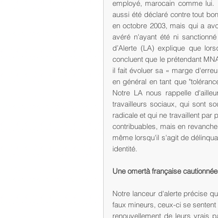
employé, marocain comme lui. N
aussi été déclaré contre tout b
en octobre 2003, mais qui a av
avéré n'ayant été ni sanctionn
d’Alerte (LA) explique que lors
concluent que le prétendant MNA 
il fait évoluer sa « marge d'erre
en général en tant que "toléranc
Notre LA nous rappelle d'aill
travailleurs sociaux, qui sont 
radicale et qui ne travaillent par
contribuables, mais en revanche 
même lorsqu'il s'agit de délinqua
identité. 
Une omertà française cautionnée de
Notre lanceur d'alerte précise q
faux mineurs, ceux-ci se senten
renouvellement de leurs vrais pa