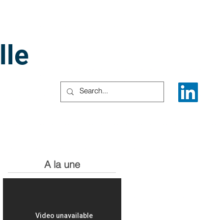
lle
A la une