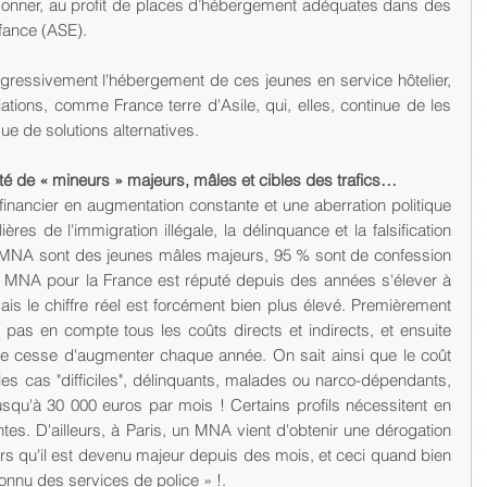
onner, au profit de places d’hébergement adéquates dans des 
nfance (ASE).  
gressivement l'hébergement de ces jeunes en service hôtelier, 
iations, comme France terre d'Asile, qui, elles, continue de les 
e de solutions alternatives.
ité de « mineurs » majeurs, mâles et cibles des trafics…
inancier en augmentation constante et une aberration politique 
ères de l'immigration illégale, la délinquance et la falsification 
 MNA sont des jeunes mâles majeurs, 95 % sont de confession 
 MNA pour la France est réputé depuis des années s'élever à 
ais le chiffre réel est forcément bien plus élevé. Premièrement 
as en compte tous les coûts directs et indirects, et ensuite 
cesse d'augmenter chaque année. On sait ainsi que le coût 
les cas "difficiles", délinquants, malades ou narco-dépendants,  
squ'à 30 000 euros par mois ! Certains profils nécessitent en 
tes. D'ailleurs, à Paris, un MNA vient d'obtenir une dérogation 
ors qu'il est devenu majeur depuis des mois, et ceci quand bien 
nnu des services de police » !. 