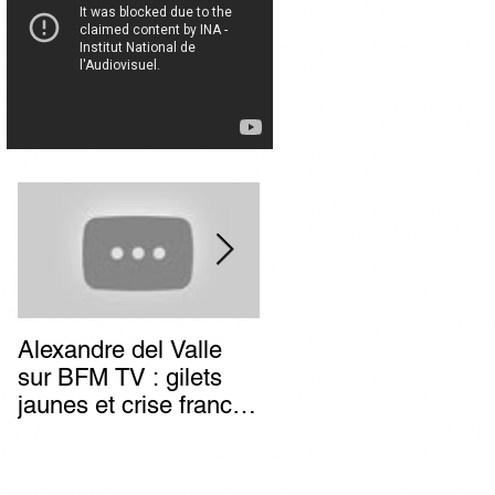
Alexandre del Valle
Combien de temps va
sur BFM TV : gilets
durer l’impunité des
jaunes et crise franco-
terroristes italiens (et
italienne, deux poids
autres) d’extrême-
deux mesures du
gauche ?