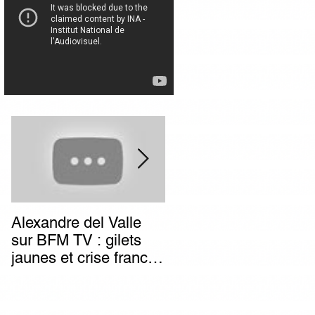
Alexandre del Valle
Combien de temps va
sur BFM TV : gilets
durer l’impunité des
jaunes et crise franco-
terroristes italiens (et
italienne, deux poids
autres) d’extrême-
deux mesures du
gauche ?