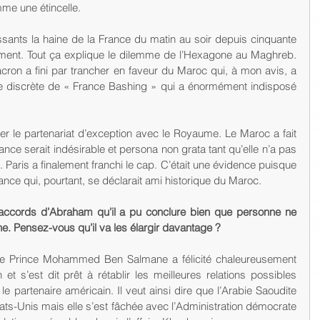
me une étincelle.
ssants la haine de la France du matin au soir depuis cinquante 
ment. Tout ça explique le dilemme de l’Hexagone au Maghreb. 
on a fini par trancher en faveur du Maroc qui, à mon avis, a 
que discrète de « France Bashing » qui a énormément indisposé 
auver le partenariat d’exception avec le Royaume. Le Maroc a fait 
ce serait indésirable et persona non grata tant qu’elle n’a pas 
Paris a finalement franchi le cap. C’était une évidence puisque 
France qui, pourtant, se déclarait ami historique du Maroc.
 accords d’Abraham qu’il a pu conclure bien que personne ne 
. Pensez-vous qu’il va les élargir davantage ?
le Prince Mohammed Ben Salmane a félicité chaleureusement 
t s’est dit prêt à rétablir les meilleures relations possibles 
 partenaire américain. Il veut ainsi dire que l’Arabie Saoudite 
tats-Unis mais elle s’est fâchée avec l’Administration démocrate 