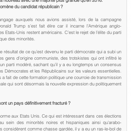
e à nouveau avec une majorité plus grande qu’en 2016. 
mène du candidat républicain ?
ngage auxquels nous avions assisté, lors de la campagne 
Donald Trump s’est fait élire car il incarne l’Amérique anglo-
 Etats-Unis restent américains. C’est le rejet de l’élite du parti 
que des minorités.
e résultat de ce qu’est devenu le parti démocrate qui a subi un 
 gens d’origine communiste, des trotskistes qui ont infiltré le 
 un parti modéré, sachant qu’il y a eu longtemps un consensus 
es Démocrates et les Républicains sur les valeurs essentielles. 
a fait de cette formation politique une courroie de transmission 
cale qui sont désormais la nouvelle expression du politiquement 
sont un pays définitivement fracturé ?
 énorme aux Etats Unis. Ce qui est intéressant dans ces élections 
u sein des minorités noires et hispaniques ainsi qu'arabo-
considèrent comme chasse gardée, il y a eu un ras-le-bol de 