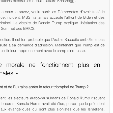
relations exécrables depuis l’affaire Khashoggi.
 vous le savez, voulu punir les Démocrates d’avoir traité le 
 cet incident. MBS n’a jamais accepté l’affront de Biden et des 
riminel. La victoire de Donald Trump explique l’hésitation des 
ier Sommet des BRICS.
élection. Il est fort probable que l’Arabie Saoudite emboîte le pas 
 suite à sa demande d’adhésion. Maintenant que Trump est de 
ralentir leur rapprochement avec le camp sino-russe.
 morale ne fonctionnent plus en 
onales »
nt et de l’Ukraine après le retour triomphal de Trump ?
ient, les électeurs arabo-musulmans de Donald Trump risquent 
 le cas si Kamala Harris avait été élue, parce que le président 
 aux évangéliques qui sont plus sionistes que les Israéliens. 