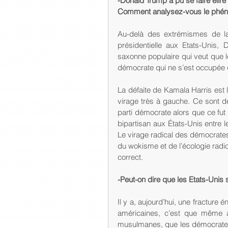
-Donald Trump a pu se faire élir
Comment analysez-vous le phéno
Au-delà des extrémismes de la
présidentielle aux Etats-Unis, 
saxonne populaire qui veut que les
démocrate qui ne s’est occupée 
La défaite de Kamala Harris est l
virage très à gauche. Ce sont des
parti démocrate alors que ce fut
bipartisan aux États-Unis entre l
Le virage radical des démocrates 
du wokisme et de l’écologie radi
correct.
-Peut-on dire que les Etats-Unis 
Il y a, aujourd’hui, une fracture
américaines, c’est que même a
musulmanes, que les démocrates 