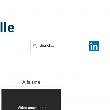
lle
A la une