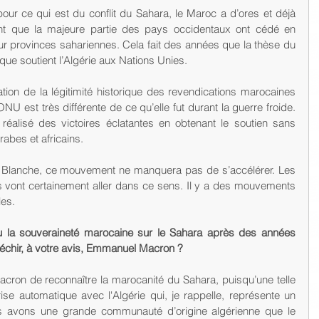
ur ce qui est du conflit du Sahara, le Maroc a d’ores et déjà 
nt que la majeure partie des pays occidentaux ont cédé en 
r provinces sahariennes. Cela fait des années que la thèse du 
ue soutient l’Algérie aux Nations Unies.
ion de la légitimité historique des revendications marocaines 
’ONU est très différente de ce qu’elle fut durant la guerre froide. 
 réalisé des victoires éclatantes en obtenant le soutien sans 
abes et africains.
Blanche, ce mouvement ne manquera pas de s’accélérer. Les 
 vont certainement aller dans ce sens. Il y a des mouvements 
les.
u la souveraineté marocaine sur le Sahara après des années 
 fléchir, à votre avis, Emmanuel Macron ?
Macron de reconnaître la marocanité du Sahara, puisqu’une telle 
se automatique avec l'Algérie qui, je rappelle, représente un 
 avons une grande communauté d’origine algérienne que le 