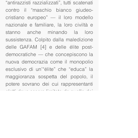
“antirazzisti razzializzati”, tutti scatenati 
contro il “maschio bianco giudeo-
cristiano europeo” — il loro modello 
nazionale e familiare, la loro civiltà e 
stanno anche minando la loro 
sussistenza. Colpito dalla maledizione 
delle GAFAM [4] e delle élite post-
democratiche — che concepiscono la 
nuova democrazia come il monopolio 
esclusivo di un’“élite” che “educa” la 
maggioranza sospetta del popolo, il 
potere sovrano dei cui rappresentanti 
eletti deve essere limitato da quelle dei 
giudici inamovibili e delle istanze 
“indipendenti” non eletti —, l’uomo 
bianco occidentale eterosessuale e 
giudeo-cristiano, che tiene alle sue 
radici, è ormai l’obiettivo da abbattere. 
La 
doxa 
della
 cancel culture
 gli 