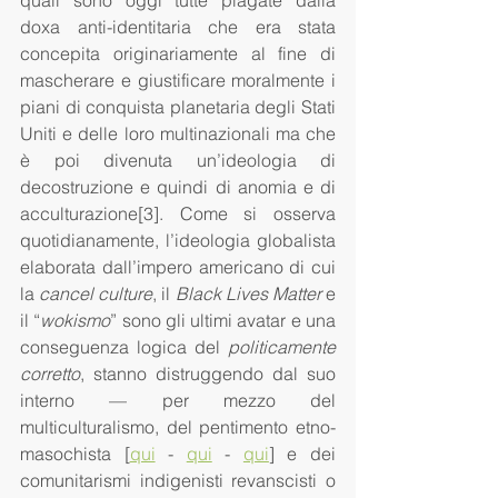
quali sono oggi tutte piagate dalla 
doxa anti-identitaria che era stata 
concepita originariamente al fine di 
mascherare e giustificare moralmente i 
piani di conquista planetaria degli Stati 
Uniti e delle loro multinazionali ma che 
è poi divenuta un’ideologia di 
decostruzione e quindi di anomia e di 
acculturazione[3]. Come si osserva 
quotidianamente, l’ideologia globalista 
elaborata dall’impero americano di cui 
la 
cancel culture
, il 
Black Lives Matter
 e 
il “
wokismo
” sono gli ultimi avatar e una 
conseguenza logica del 
politicamente 
corretto
, stanno distruggendo dal suo 
interno — per mezzo del 
multiculturalismo, del pentimento etno-
masochista [
qui
 - 
qui
 - 
qui
] e dei 
comunitarismi indigenisti revanscisti o 