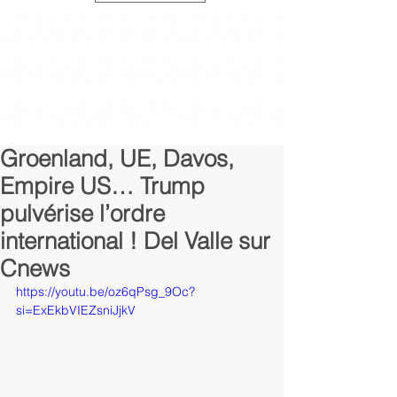
Groenland, UE, Davos,
Empire US… Trump
pulvérise l’ordre
international ! Del Valle sur
Cnews
https://youtu.be/oz6qPsg_9Oc?
si=ExEkbVIEZsniJjkV