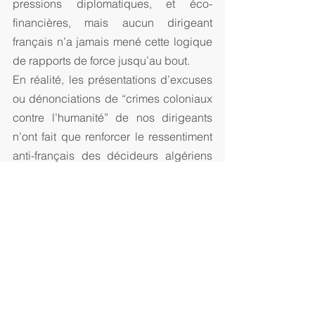
pressions diplomatiques, et éco-
financières, mais aucun dirigeant 
français n’a jamais mené cette logique 
de rapports de force jusqu’au bout.
En réalité, les présentations d’excuses 
ou dénonciations de “crimes coloniaux 
contre l’humanité” de nos dirigeants 
n’ont fait que renforcer le ressentiment 
anti-français des décideurs algériens 
qui ressentent chaque appel à la 
repentance comme une “faiblesse 
tentatrice”. Ceci est d’autant plus 
évident que les élites des pays 
musulmans sont très fiers du fait que 
leurs ancêtres (califats arabes, Turc-
ottomans et Pirates barbaresques 
maghrébins) ont colonisé et razzié 