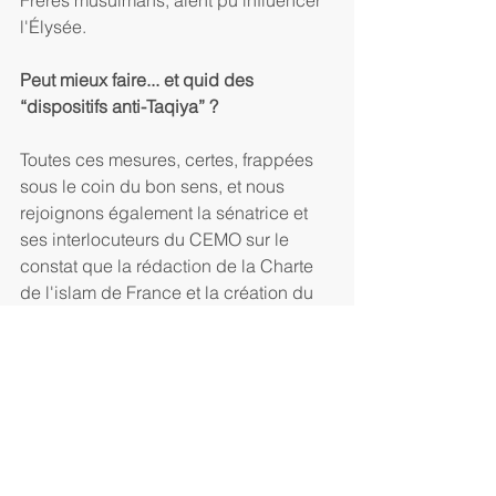
Frères musulmans, aient pu influencer 
l'Élysée.
Peut mieux faire... et quid des 
“dispositifs anti-Taqiya” ?
Toutes ces mesures, certes, frappées 
sous le coin du bon sens, et nous 
rejoignons également la sénatrice et 
ses interlocuteurs du CEMO sur le 
constat que la rédaction de la Charte 
de l'islam de France et la création du 
Conseil national des Imams de France 
ne doivent pas être confiés au Conseil 
Français du Culte Musulman (CFCM), 
dont trois grandes composantes sont 
des acteurs du même séparatisme 
islamiste contre lequel ils sont censés 
lutter : le courant turco-ottoman du Milli 