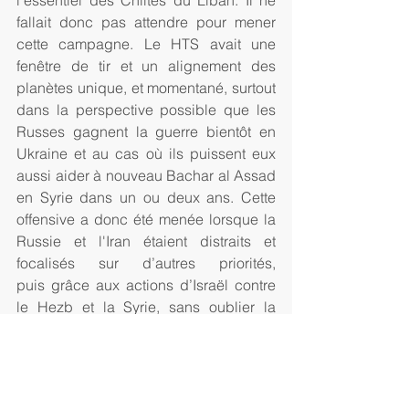
fallait donc pas attendre pour mener 
cette campagne. Le HTS avait une 
fenêtre de tir et un alignement des 
planètes unique, et momentané, surtout 
dans la perspective possible que les 
Russes gagnent la guerre bientôt en 
Ukraine et au cas où ils puissent eux 
aussi aider à nouveau Bachar al Assad 
en Syrie dans un ou deux ans. Cette 
offensive a donc été menée lorsque la 
Russie et l'Iran étaient distraits et 
focalisés sur d’autres priorités, 
puis grâce aux actions d’Israël contre 
le Hezb et la Syrie, sans oublier la 
pauvreté extrême due aux sanctions 
internationales ou américaines (Loi 
Caesar) contre la reconstruction de la 
Syrie qui ont démoralisé les opposants 