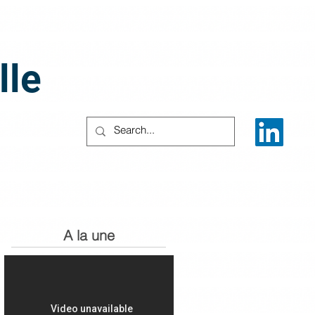
lle
A la une