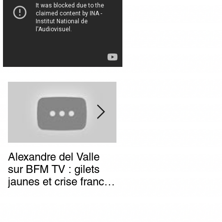
Alexandre del Valle
Combien de temps va
sur BFM TV : gilets
durer l’impunité des
jaunes et crise franco-
terroristes italiens (et
italienne, deux poids
autres) d’extrême-
deux mesures du
gauche ?