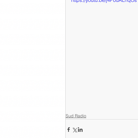
https://youtu.be/j4P0uALhqOs
Sud Radio