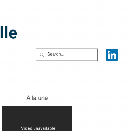
lle
A la une