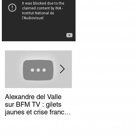
Alexandre del Valle
Combien de temps va
sur BFM TV : gilets
durer l’impunité des
jaunes et crise franco-
terroristes italiens (et
italienne, deux poids
autres) d’extrême-
deux mesures du
gauche ?