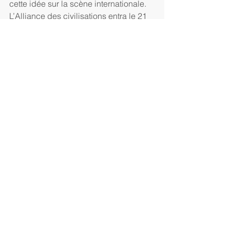
cette idée sur la scène internationale. 
L’Alliance des civilisations entra le 21 
septembre 2004 par la grande porte 
de l'Assemblée générale des Nations 
Unies, via José Luis Zapatero, qui en 
partagea la paternité avec MM. Recep 
Taiyyp Erdogan et Mohammad 
Khatami. Le 14 juillet 2005, le 
Secrétaire Général de l'ONU, M. Kofi 
Annan, reprit l'idée. Un « Comité de 
Haut niveau » fut ainsi créé, coprésidé 
par Federico Mayor, ancien Directeur 
Général de l'UNESCO et Mehmet 
Aydin, Ministre d'État turc (professeur 
de théologie sunnite lié à l’OCI et 
membre du parti islamiste - AKP - 
d’Erdogan). Au centre des 
préoccupations des pays parrainant le 
Dialogue figurait l’idée – évoquée plus 