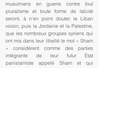
musulmans en guerre contre tout 
pluralisme et toute forme de laïcité 
seront, à n'en point douter, le Liban 
voisin, puis la Jordanie et la Palestine, 
que les nombreux groupes syriens qui 
ont mis dans leur libellé le mot « Sham 
» considèrent comme des parties 
intégrante de leur futur Etat 
panislamiste appelé Sham et qui 
englobe tout le Proche Orient 
arabophone...
De la même manière, les pourparlers 
sur la Syrie qui ont échoué jusqu'à 
présent en raison de l'obstination 
irréaliste des Occidentaux, des 
capitales sunnites du Golfe et de leurs 
protégés du Haut Comité des 
Négociations (rebelles islamistes 
syriens) à poser comme condition 